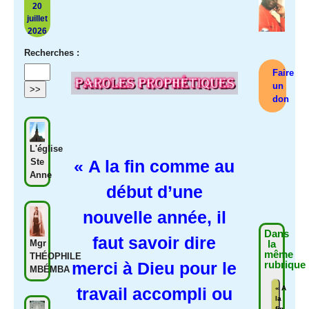
20
juillet
2026
Recherches :
Faire
un
don
L'église
« A la fin comme au
Ste
Anne
début d’une
nouvelle année, il
Dans
faut savoir dire
la
Mgr
même
THÉOPHILE
merci à Dieu pour le
rubrique
MBÉMBA
travail accompli ou
« A
la
fin