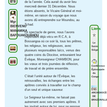
de la l’année. Cela aurait du avoir lieu
mercredi dernier 31 Décembre. Nous
étions absents, le Vicaire Général et moi-
même, en raison du voyage que nous
avons dû entreprendre sur Moundou, au
Mgr
Tchad.
BIENVENU
Liens
MANAMIKA
Le spectacle de genre, nous l’avons
BAFOUAKOUAHOU
cependant déjà vécu en R.C.A, à
Bossangoa où ce soir là, tous les prêtres,
Le
les religieux, les religieuses, avec
Saint-
Siège
plusieurs responsables laïcs, venus des
quatre coins du Diocèse, entouraient leur
Évêque, Monseigneur CHAMBON, pour
les vœux et trois journées de réflexion,
Conférence
de travail et de prière ensemble.
Épiscopale
du
C’était l’unité autour de l’Évêque, les
Congo
retrouvailles, les échanges entre les
apôtres conviés à travailler sur le champ
d’un seul et unique sauveur.
ARCHIDIOCÈ
DE
Le Seigneur lui-même, ne faisait pas
BRAZZAVILL
autrement avec ses premiers apôtres. Il
les invitait autour de lui, pour se reposer