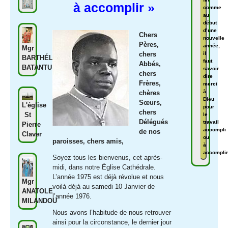
à accomplir »
comme
au
début
d’une
Chers
nouvelle
Pères,
année,
Mgr
chers
il
BARTHÉLÉMY
faut
Abbés,
BATANTU
savoir
chers
dire
Frères,
merci
à
chères
Dieu
Sœurs,
L'église
pour
chers
St
le
Délégués
travail
Pierre
accompli
de nos
Claver
ou
paroisses, chers amis,
à
accomplir
Soyez tous les bienvenus, cet après-
midi, dans notre Église Cathédrale.
L’année 1975 est déjà révolue et nous
Mgr
voilà déjà au samedi 10 Janvier de
ANATOLE
l’année 1976.
MILANDOU
Nous avons l’habitude de nous retrouver
ainsi pour la circonstance, le dernier jour