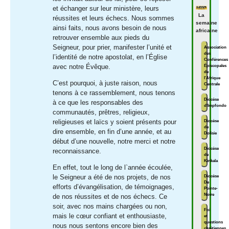
et échanger sur leur ministère, leurs
La
réussites et leurs échecs. Nous sommes
semaine
ainsi faits, nous avons besoin de nous
africaine
retrouver ensemble aux pieds du
Seigneur, pour prier, manifester l’unité et
Association
des
l’identité de notre apostolat, en l’Église
Conférences
Épiscopales
avec notre Évêque.
de
l'Afrique
C’est pourquoi, à juste raison, nous
Centrale
tenons à ce rassemblement, nous tenons
Diocèse
à ce que les responsables des
d'Impfondo
communautés, prêtres, religieux,
Diocèse
religieuses et laïcs y soient présents pour
de
dire ensemble, en fin d’une année, et au
Dolisie
début d’une nouvelle, notre merci et notre
Diocèse
reconnaissance.
de
Kinkala
En effet, tout le long de l`année écoulée,
Diocèse
le Seigneur a été de nos projets, de nos
De
efforts d’évangélisation, de témoignages,
Pointe-
Noire
de nos réussites et de nos échecs. Ce
soir, avec nos mains chargées ou non,
Foi
mais le cœur confiant et enthousiaste,
et
questions
nous nous sentons encore bien des
chrétiennes