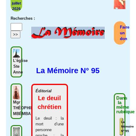
juillet
2026
Recherches :
Faire
un
don
L'église
Ste
La Mémoire N° 95
Anne
Éditorial
Le deuil
Dans
la
Mgr
chrétien
même
THÉOPHILE
rubrique
MBÉMBA
Le deuil : la
La
mort d’une
Mémoire
personne
N° 95
proche ; la