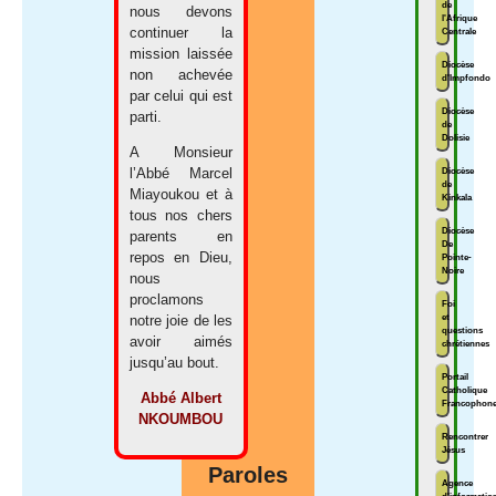
de
nous devons
l'Afrique
continuer la
Centrale
mission laissée
Diocèse
non achevée
d'Impfondo
par celui qui est
Diocèse
parti.
de
Dolisie
A Monsieur
Diocèse
l’Abbé Marcel
de
Miayoukou et à
Kinkala
tous nos chers
Diocèse
parents en
De
repos en Dieu,
Pointe-
Noire
nous
proclamons
Foi
et
notre joie de les
questions
avoir aimés
chrétiennes
jusqu’au bout.
Portail
Catholique
Abbé Albert
Francophon
NKOUMBOU
Rencontrer
Jésus
Paroles
Agence
d'informatio