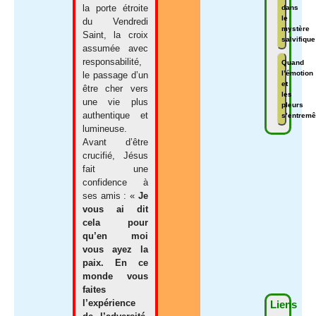
la porte étroite
dans
le
du Vendredi
mystère
Saint, la croix
salvifique
assumée avec
responsabilité,
Quand
l’émotion
le passage d’un
et
être cher vers
les
une vie plus
pleurs
authentique et
s’entremê
lumineuse.
Avant d’être
crucifié, Jésus
fait une
confidence à
ses amis : «
Je
vous ai dit
cela pour
qu’en moi
vous ayez la
paix. En ce
monde vous
faites
l’expérience
Liens