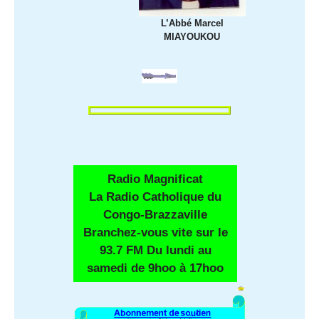
L’Abbé Marcel
MIAYOUKOU
Radio Magnificat
La Radio Catholique du
Congo-Brazzaville
Branchez-vous vite sur le
93.7 FM Du lundi au
samedi de 9hoo à 17hoo