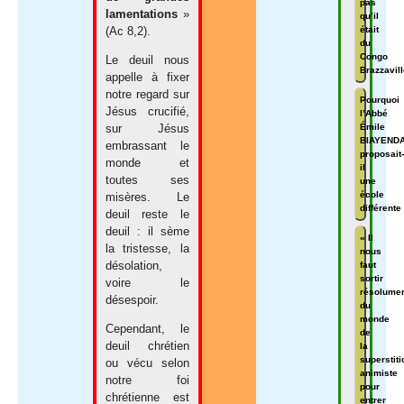
pas
lamentations
»
qu’il
était
(Ac 8,2).
du
Congo
Le deuil nous
Brazzavill
appelle à fixer
notre regard sur
Pourquoi
Jésus crucifié,
l’Abbé
Émile
sur Jésus
BIAYEND
embrassant le
proposait-
monde et
il
toutes ses
une
école
misères. Le
différente
deuil reste le
deuil : il sème
« Il
la tristesse, la
nous
désolation,
faut
sortir
voire le
résolume
désespoir.
du
monde
Cependant, le
de
deuil chrétien
la
superstiti
ou vécu selon
animiste
notre foi
pour
chrétienne est
entrer