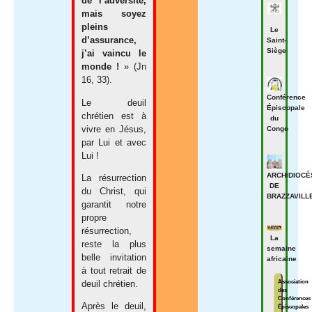
de l’adversité,
mais soyez
pleins
Le
d’assurance,
Saint-
Siège
j’ai vaincu le
monde !
» (Jn
16, 33).
Conférence
Le deuil
Épiscopale
chrétien est à
du
vivre en Jésus,
Congo
par Lui et avec
Lui !
ARCHIDIOCÈ
La résurrection
DE
du Christ, qui
BRAZZAVILL
garantit notre
propre
résurrection,
La
reste la plus
semaine
belle invitation
africaine
à tout retrait de
Association
deuil chrétien.
des
Conférences
Après le deuil,
Épiscopales