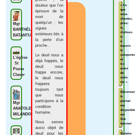
douleur que l’on
« Ce
que
éprouve de la
vous
mort de
chantez,
quelqu’un ; les
Mgr
priez-
signes
le,
BARTHÉLÉMY
réalisez-
extérieurs liés à
BATANTU
le
la perte d’un
à
proche...
travers
le
Le deuil nous a
comporte
L'église
et
déjà frappés, le
St
les
deuil nous
Pierre
actes
frappe encore,
de
Claver
votre
le deuil nous
vie ».
frappera
toujours tant
Désormai
que nous
le
participons à la
journal
Mgr
est
condition
ANATOLE
disponibl
humaine.
MILANDOU
sur
Site
Nous serons
Internet
aussi objet de
deuil pour les
Victoire